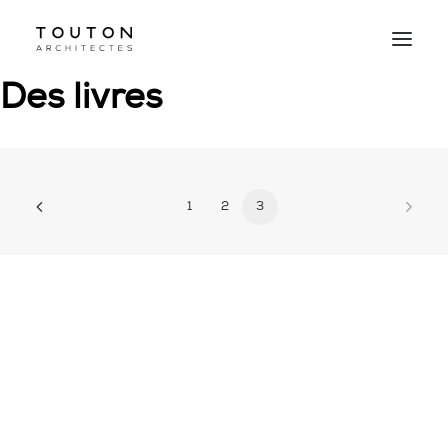
Des livres
1
2
3