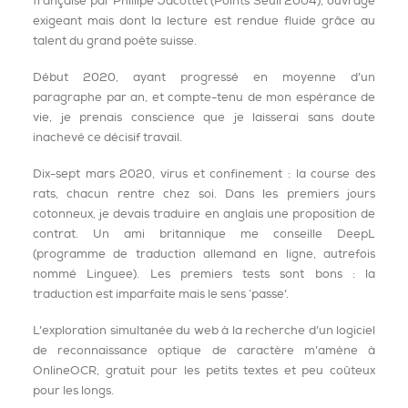
française par Phillipe Jacottet (Points Seuil 2004), ouvrage
exigeant mais dont la lecture est rendue fluide grâce au
talent du grand poète suisse.
Début 2020, ayant progressé en moyenne d’un
paragraphe par an, et compte-tenu de mon espérance de
vie, je prenais conscience que je laisserai sans doute
inachevé ce décisif travail.
Dix-sept mars 2020, virus et confinement : la course des
rats, chacun rentre chez soi. Dans les premiers jours
cotonneux, je devais traduire en anglais une proposition de
contrat. Un ami britannique me conseille DeepL
(programme de traduction allemand en ligne, autrefois
nommé Linguee). Les premiers tests sont bons : la
traduction est imparfaite mais le sens ‘passe’.
L’exploration simultanée du web à la recherche d’un logiciel
de reconnaissance optique de caractère m’amène à
OnlineOCR, gratuit pour les petits textes et peu coûteux
pour les longs.