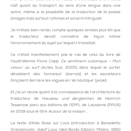
naïf quant au transport du sens d’une langue dans une
autre, même si la possibilité de la traduction de la poésie
(images mais surtout rythmes et sons) m’intriguait.
Je m’étais bien rendu compte quelques années plus tôt que
le traducteur devait connaître de façon intime
l’environnement du sujet sur lequel il travaillait.
Ce n’était manifestement pas le cas de celui du livre de
l’australienne Fiona Capp,
Ce sentiment océanique – Mon
retour au surf
(Actes Sud, 2005) dans lequel le surfer
dévalaient des ‘tonneaux’ (
barrels
) et les sauveteurs
fonçaient derrière les vagues en ‘ski nautique’ (
jetski
).
Et j’ai un doute quant à la connaissance de l’architecture du
traducteur de
Hausbau und dergleichen
de Heinrich
Tessenow paru aux éditions de l’EPFL de Lausanne (PPUR)
en 2019 sous le titre
Autour de la maison
…
Le texte d’Aldo Rossi sur Loos (introduction à Benedetto
Gravagnuolo,
Adolf Loos
, Idea Books Edizioni, Milano, 1981)