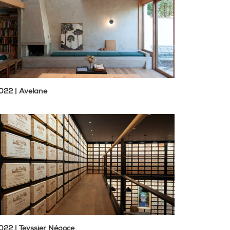
022 | Avelane
022 | Teyssier Négoce