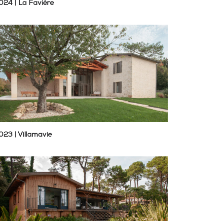
024 | La Favière
023 | Villamavie