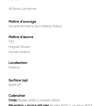
© Denis Lacharme
Maître d’ouvrage
Société fermière du Château Pabus
Maître
d’œuvre
T&T
Hugues Touton
Florian Vidard
Localisation
Sadirac
Surface (sp)
2
1240 m
Calendrier
Chais
Etudes 2012 | Livraison 2013
Réception – locaux viticoles
Etudes 2012 | Livraison 2013