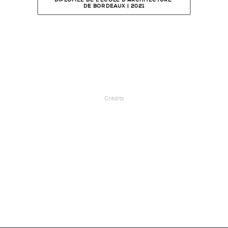
DIPLÔMÉE DE L'ÉCOLE D'ARCHITECTURE 
DE BORDEAUX | 2021
Crédits