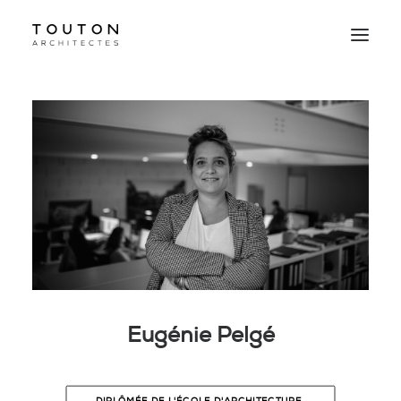
Agence
Projets
Culture
Contact
Le Studio
Eugénie Pelgé