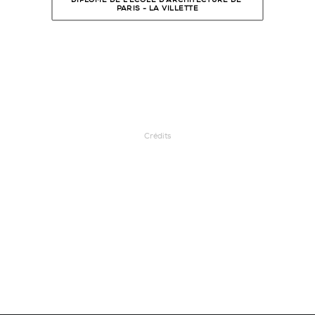
DIPLÔMÉ DE L'ÉCOLE D'ARCHITECTURE DE 
PARIS - LA VILLETTE
Crédits