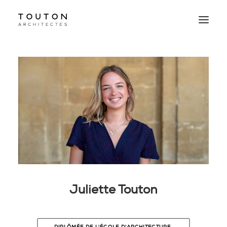
Agence
Projets
Culture
Contact
Le Studio
Juliette Touton