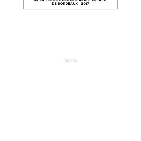
DIPLÔMÉE DE L'ÉCOLE D'ARCHITECTURE 
DE BORDEAUX | 2017
Crédits